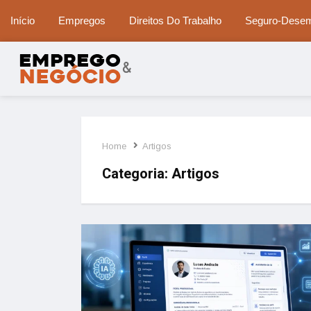
Início
Empregos
Direitos Do Trabalho
Seguro-Dese
Home
Artigos
Categoria:
Artigos