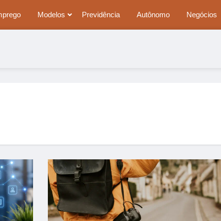
mprego
Modelos
Previdência
Autônomo
Negócios